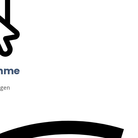
ahme
ngen